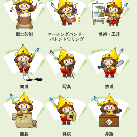
郷土芸能
マーチングバンド・
美術・工芸
バトントワリング
書道
写真
放送
囲碁
将棋
弁論