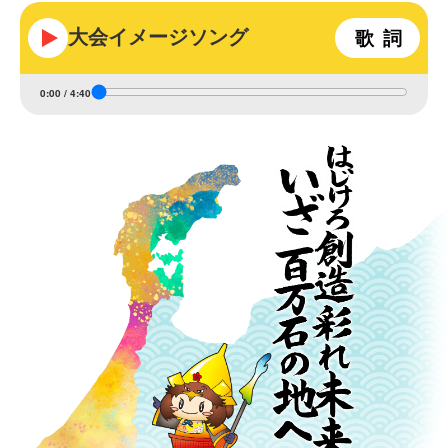
大会イメージソング
歌詞
0:00
/
4:40