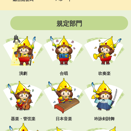
規定部門
演劇
合唱
吹奏楽
器楽・管弦楽
日本音楽
吟詠剣詩舞