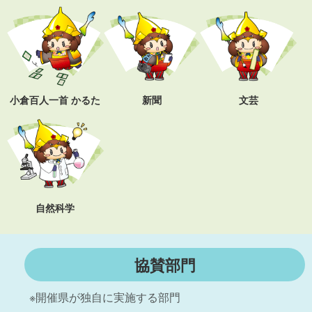
小倉百人一首 かるた
新聞
文芸
自然科学
協賛部門
※開催県が独自に実施する部門