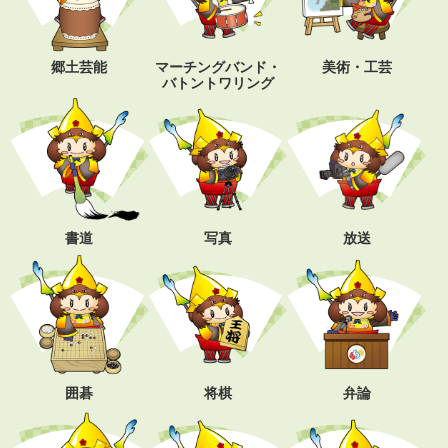
郷土芸能
マーチングバンド・
美術・工芸
バトントワリング
書道
写真
放送
囲碁
将棋
弁論