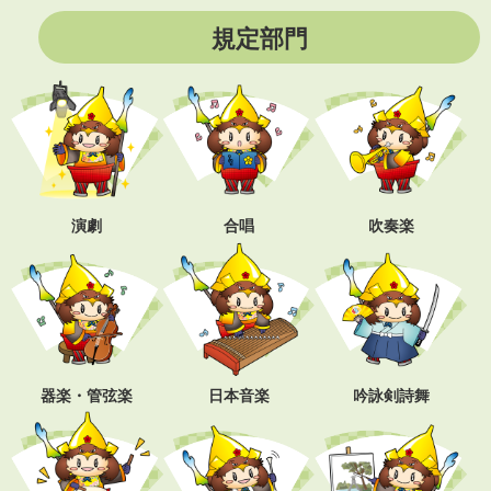
規定部門
演劇
合唱
吹奏楽
器楽・管弦楽
日本音楽
吟詠剣詩舞