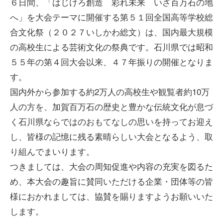
６日間、「はじけろ創造 彩れ未来 いざ百万石の地
へ」を大会テーマに開催する第５１回全国高等学校総
合文化祭（２０２７いしかわ総文）は、国内最大規模
の高校生による芸術文化の祭典です。石川県では昭和
５５年の第４回大会以来、４７年振りの開催となりま
す。
国内外から参加する約2万人の高校生や観覧者約10万
人の方を、加賀百万石の歴史と豊かな伝統文化が息づ
く石川県ならではのおもてなしの思いを持ってお迎え
し、皆様の記憶に残る素晴らしい大会となるよう、取
り組んでまいります。
つきましては、大会の周知促進や内容の充実を図るた
め、本大会の趣旨に賛同いただける企業・団体等の皆
様におかれましては、協賛を賜りますようお願いいた
します。