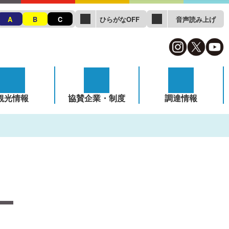
ひらがなOFF
音声読み上げ
A
B
C
観光情報
協賛企業・制度
調達情報