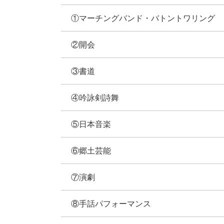
①マーチングバンド・バトントワリング
②開会
③書道
④吟詠剣詩舞
⑤日本音楽
⑥郷土芸能
⑦演劇
⑧手話パフォーマンス