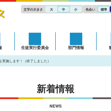
文字の大きさ
色合い
大
中
小
標準
報
生徒実行委員会
部門情報
ントを実施します！（終了しました）
新着情報
NEWS